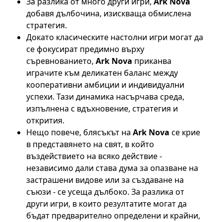
За разлика от много други игри,
Ark Nova
добавя дълбочина, изискваща обмислена
стратегия.
Докато класическите настолни игри могат да
се фокусират предимно върху
съревнованието,
Ark Nova
приканва
играчите към деликатен баланс между
кооперативни амбиции и индивидуални
успехи. Тази динамика насърчава среда,
изпълнена с вдъхновение, стратегия и
открития.
Нещо повече, блясъкът на
Ark Nova
се крие
в представянето на свят, в който
въздействието на всяко действие -
независимо дали става дума за опазване на
застрашени видове или за създаване на
съюзи - се усеща дълбоко. За разлика от
други игри, в които резултатите могат да
бъдат предварително определени и крайни,