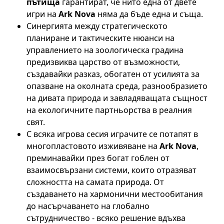
пътища
гарантират, че нито една от двете
игри на
Ark Nova
няма да бъде една и съща.
Синергията между стратегическото
планиране и тактическите нюанси на
управлението на зоологическа градина
предизвиква царство от възможности,
създавайки разказ, обогатен от усилията за
опазване на околната среда, разнообразието
на дивата природа и завладяващата същност
на екологичните партньорства в реалния
свят.
С всяка игрова сесия играчите се потапят в
многопластовото изживяване на
Ark Nova
,
преминавайки през богат гоблен от
взаимосвързани системи, които отразяват
сложността на самата природа. От
създаването на хармонични местообитания
до насърчаването на глобално
сътрудничество - всяко решение вдъхва