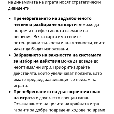
на динамиката на играта носят стратегически
дивиденти.
Пренебрегването на задълбоченото
четене и разбиране на картите
може да
попречи на ефективното вземане на
решения. Всяка карта има своите
потенциални тънкости и възможности, които
чакат да бъдат използвани.
Забравянето на важността на системата
за избор на действия
може да доведе до
неоптимални игри. Приоритизирайте
действията, които увеличават ползите, като
имате предвид развиващия се пейзаж на
играта.
Пренебрегването на дългосрочния план
на играта
е друг често срещан капан.
Осъзнаването на целите на крайната игра
гарантира добре подредени ходове по време