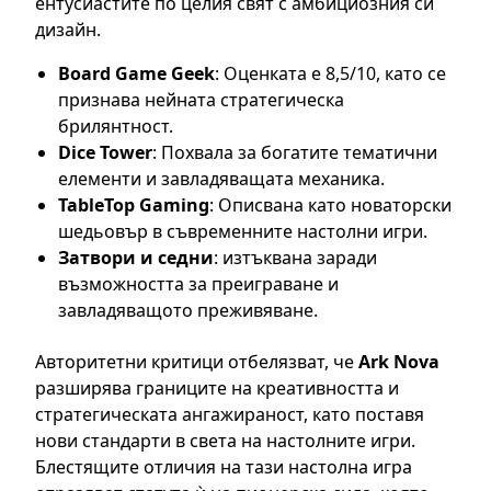
ентусиастите по целия свят с амбициозния си
дизайн.
Board Game Geek
: Оценката е 8,5/10, като се
признава нейната стратегическа
брилянтност.
Dice Tower
: Похвала за богатите тематични
елементи и завладяващата механика.
TableTop Gaming
: Описвана като новаторски
шедьовър в съвременните настолни игри.
Затвори и седни
: изтъквана заради
възможността за преиграване и
завладяващото преживяване.
Авторитетни критици отбелязват, че
Ark Nova
разширява границите на креативността и
стратегическата ангажираност, като поставя
нови стандарти в света на настолните игри.
Блестящите отличия на тази настолна игра