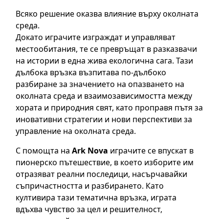
Всяко решение оказва влияние върху околната
среда.
Докато играчите изграждат и управляват
местообитания, те се превръщат в разказвачи
на истории в една жива екологична сага. Тази
дълбока връзка възпитава по-дълбоко
разбиране за значението на опазването на
околната среда и взаимозависимостта между
хората и природния свят, като проправя пътя за
иновативни стратегии и нови перспективи за
управление на околната среда.
С помощта на
Ark Nova
играчите се впускат в
пионерско пътешествие, в което изборите им
отразяват реални последици, насърчавайки
съпричастността и разбирането. Като
култивира тази тематична връзка, играта
вдъхва чувство за цел и решителност,