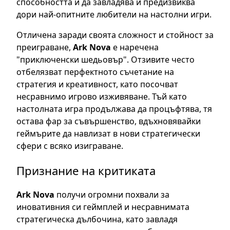
способността ѝ да завладява и предизвиква
дори най-опитните любители на настолни игри.
Отличена заради своята сложност и стойност за
преиграване,
Ark Nova
е наречена
"приключенски шедьовър". Отзивите често
отбелязват перфектното съчетание на
стратегия и креативност, като посочват
несравнимо игрово изживяване. Тъй като
настолната игра продължава да процъфтява, тя
остава фар за съвършенство, вдъхновявайки
геймърите да навлизат в нови стратегически
сфери с всяко изиграване.
Признание на критиката
Ark Nova
получи огромни похвали за
иновативния си геймплей и несравнимата
стратегическа дълбочина, като завладя