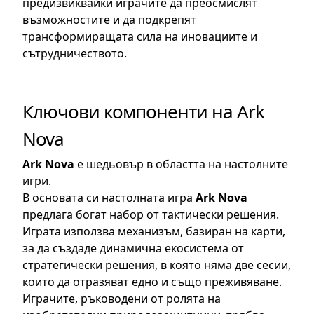
предизвиквайки играчите да преосмислят
възможностите и да подкрепят
трансформиращата сила на иновациите и
сътрудничеството.
Ключови компоненти на Ark
Nova
Ark Nova
е шедьовър в областта на настолните
игри.
В основата си настолната игра
Ark Nova
предлага богат набор от тактически решения.
Играта използва механизъм, базиран на карти,
за да създаде динамична екосистема от
стратегически решения, в която няма две сесии,
които да отразяват едно и също преживяване.
Играчите, ръководени от ролята на