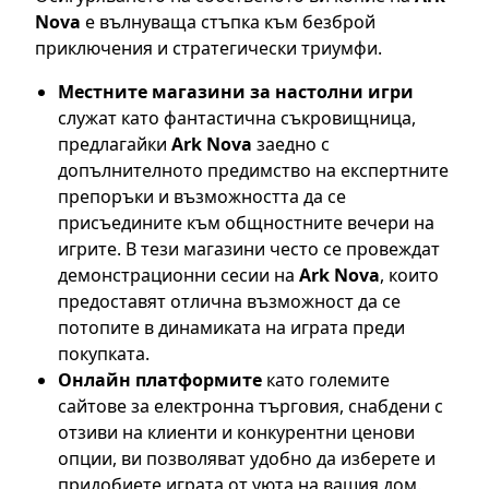
Nova
е вълнуваща стъпка към безброй
приключения и стратегически триумфи.
Местните магазини за настолни игри
служат като фантастична съкровищница,
предлагайки
Ark Nova
заедно с
допълнителното предимство на експертните
препоръки и възможността да се
присъедините към общностните вечери на
игрите. В тези магазини често се провеждат
демонстрационни сесии на
Ark Nova
, които
предоставят отлична възможност да се
потопите в динамиката на играта преди
покупката.
Онлайн платформите
като големите
сайтове за електронна търговия, снабдени с
отзиви на клиенти и конкурентни ценови
опции, ви позволяват удобно да изберете и
придобиете играта от уюта на вашия дом.