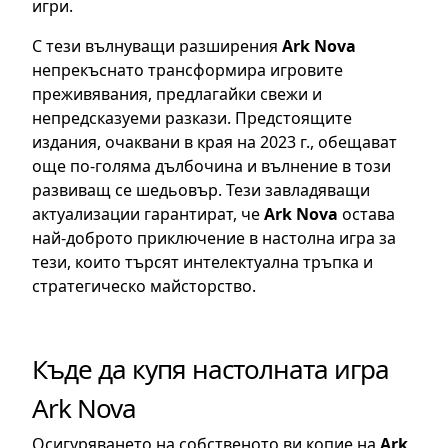
игри.
С тези вълнуващи разширения
Ark Nova
непрекъснато трансформира игровите
преживявания, предлагайки свежи и
непредсказуеми разкази. Предстоящите
издания, очаквани в края на 2023 г., обещават
още по-голяма дълбочина и вълнение в този
развиващ се шедьовър. Тези завладяващи
актуализации гарантират, че
Ark Nova
остава
най-доброто приключение в настолна игра за
тези, които търсят интелектуална тръпка и
стратегическо майсторство.
Къде да купя настолната игра
Ark Nova
Осигуряването на собственото ви копие на
Ark