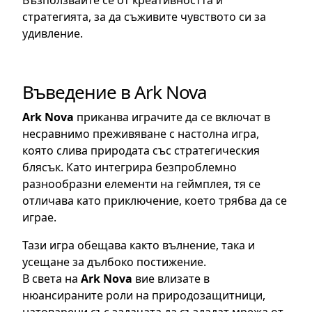
Възползвайте се от креативността и
стратегията, за да съживите чувството си за
удивление.
Въведение в Ark Nova
Ark Nova
приканва играчите да се включат в
несравнимо преживяване с настолна игра,
която слива природата със стратегическия
блясък. Като интегрира безпроблемно
разнообразни елементи на геймплея, тя се
отличава като приключение, което трябва да се
играе.
Тази игра обещава както вълнение, така и
усещане за дълбоко постижение.
В света на
Ark Nova
вие влизате в
нюансираните роли на природозащитници,
натоварени със задачата да създадат мрежа от