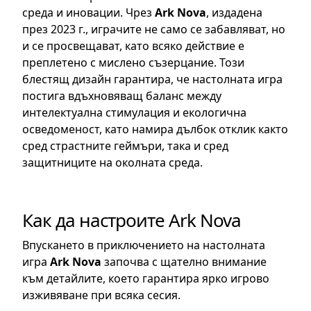
среда и иновации. Чрез
Ark Nova
, издадена
през 2023 г., играчите не само се забавляват, но
и се просвещават, като всяко действие е
преплетено с мислено съзерцание. Този
блестящ дизайн гарантира, че настолната игра
постига вдъхновяващ баланс между
интелектуална стимулация и екологична
осведоменост, като намира дълбок отклик както
сред страстните геймъри, така и сред
защитниците на околната среда.
Как да настроите Ark Nova
Впускането в приключението на настолната
игра
Ark Nova
започва с щателно внимание
към детайлите, което гарантира ярко игрово
изживяване при всяка сесия.