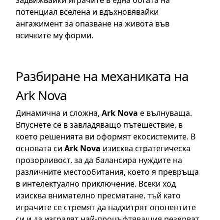
потенциал вселена и вдъхновявайки
ангажимент за опазване на живота във
всичките му форми.
Разбиране на механиката на
Ark Nova
Динамична и сложна,
Ark Nova
е вълнуваща.
Впуснете се в завладяващо пътешествие, в
което решенията ви оформят екосистемите. В
основата си
Ark Nova
изисква стратегическа
прозорливост, за да балансира нуждите на
различните местообитания, което я превръща
в интелектуално приключение. Всеки ход
изисква внимателно пресмятане, тъй като
играчите се стремят да надхитрят опонентите
си и да изградят най-процъфтяващия резерват.