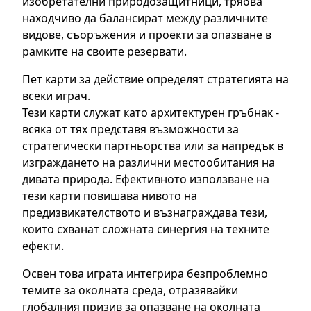
изобретателни природозащитници, трябва
находчиво да балансират между различните
видове, съоръжения и проекти за опазване в
рамките на своите резервати.
Пет карти за действие определят стратегията на
всеки играч.
Тези карти служат като архитектурен гръбнак -
всяка от тях представя възможности за
стратегически партньорства или за напредък в
изграждането на различни местообитания на
дивата природа. Ефективното използване на
тези карти повишава нивото на
предизвикателството и възнаграждава тези,
които схванат сложната синергия на техните
ефекти.
Освен това играта интегрира безпроблемно
темите за околната среда, отразявайки
глобалния призив за опазване на околната