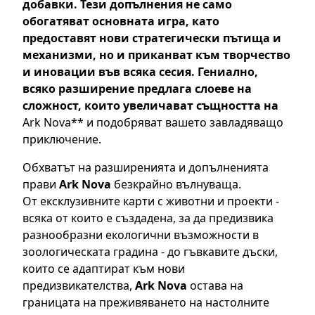
добавки. Тези допълнения не само
обогатяват основната игра, като
предоставят нови стратегически пътища и
механизми, но и приканват към творчество
и иновации във всяка сесия. Гениално,
всяко разширение предлага слоеве на
сложност, които увеличават същността на
Ark Nova** и подобряват вашето завладяващо
приключение.
Обхватът на разширенията и допълненията
прави
Ark Nova
безкрайно вълнуваща.
От ексклузивните карти с животни и проекти -
всяка от които е създадена, за да предизвика
разнообразни екологични възможности в
зоологическата градина - до гъвкавите дъски,
които се адаптират към нови
предизвикателства,
Ark Nova
остава на
границата на преживяването на настолните