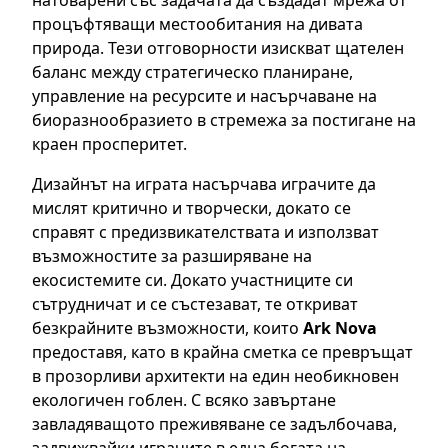
процъфтяващи местообитания на дивата
природа. Тези отговорности изискват щателен
баланс между стратегическо планиране,
управление на ресурсите и насърчаване на
биоразнообразието в стремежа за постигане на
краен просперитет.
Дизайнът на играта насърчава играчите да
мислят критично и творчески, докато се
справят с предизвикателствата и използват
възможностите за разширяване на
екосистемите си. Докато участниците си
сътрудничат и се състезават, те откриват
безкрайните възможности, които
Ark Nova
предоставя, като в крайна сметка се превръщат
в прозорливи архитекти на един необикновен
екологичен гоблен. С всяко завъртане
завладяващото преживяване се задълбочава,
задвижвайки играчите в една богата на