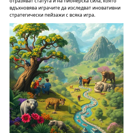
отразяват статута ѝ на пионерска сила, която
вдъхновява играчите да изследват иновативни
стратегически пейзажи с всяка игра.