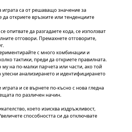
 играта са от решаващо значение за
те да откриете връзките или тенденциите
се опитвате да разгадаете кода, се използват
алните отговори. Премахнете отговорите,
г.
периментирайте с много комбинации и
олко тактики, преди да откриете правилната.
му на по-малки парчета или части, ако той
а улесни анализирането и идентифицирането
 играта и се върнете по-късно с нова гледна
нещата по различен начин.
икателство, което изисква издръжливост,
Увеличете способността си да отключвате