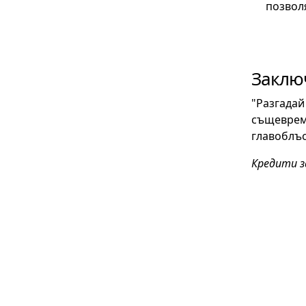
позвол
Заклю
"Разгадай
същевреме
главоблъс
Кредити з