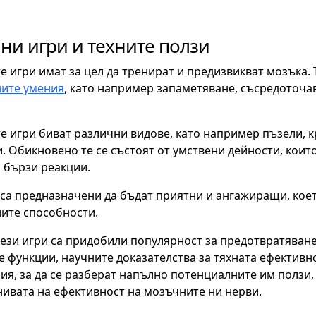
ни игри и техните ползи
 игри имат за цел да тренират и предизвикват мозъка. 
ните умения
, като например запаметяване, съсредоточа
 игри биват различни видове, като например пъзели, кр
. Обикновено те се състоят от умствени дейности, кои
 бързи реакции.
 са предназначени да бъдат приятни и ангажиращи, кое
ите способности.
тези игри са придобили популярност за предотвратяван
 функции, научните доказателства за тяхната ефективн
ия, за да се разберат напълно потенциалните им ползи, 
ивата на ефективност на мозъчните ни нерви.