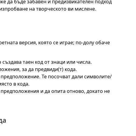
же да бъде забавен и предизвикателен подход
 изпробване на творческото ви мислене.
етната версия, която се играе; по-долу обаче
 създава таен код от знаци или числа.
ожения, за да предвиди(т) кода.
о предположение. Те посочват дали символите/
ясто в кода.
 предположения и да опита отново, докато не
да