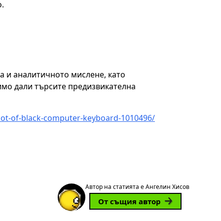
.
та и аналитичното мислене, като
имо дали търсите предизвикателна
hot-of-black-computer-keyboard-1010496/
Автор на статията е Ангелин Хисов
От същия автор