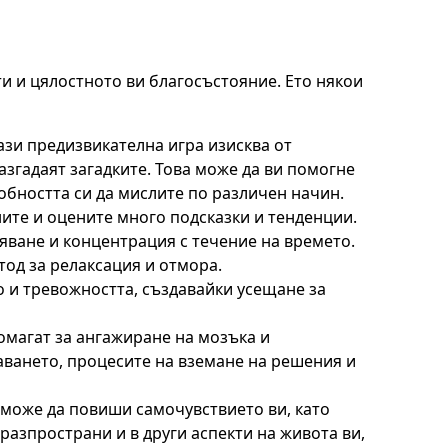
и и цялостното ви благосъстояние. Ето някои
ази предизвикателна игра изисква от
азгадаят загадките. Това може да ви помогне
обността си да мислите по различен начин.
ните и оцените много подсказки и тенденции.
яване и концентрация с течение на времето.
од за релаксация и отмора.
 и тревожността, създавайки усещане за
омагат за ангажиране на мозъка и
аването, процесите на вземане на решения и
може да повиши самочувствието ви, като
разпространи и в други аспекти на живота ви,