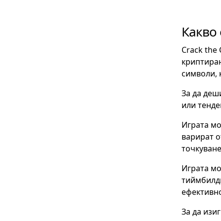
Какво 
Crack the
криптиран
символи, 
За да деш
или тенд
Играта мо
варират о
точкуване
Играта мо
тиймбилди
ефективно
За да изи