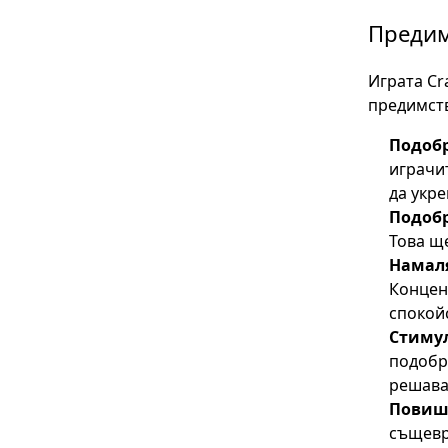
Предим
Играта Cr
предимств
Подобр
играчит
да укр
Подобр
Това щ
Намаля
Концен
спокой
Стиму
подобр
решава
Повиша
същевр