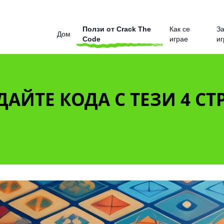
Ползи от Crack The
Как се
З
Дом
Code
играе
иг
АЙТЕ КОДА С ТЕЗИ 4 СТ