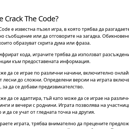
е Crack The Code?
 Code е известна пъзел игра, в която трябва да разгадает
о съобщение или да отговорите на загадка. Обикновено
които образуват скрита дума или фраза.
ифрират кода, играчите трябва да използват разсъждени
енции към предоставената информация.
же да се играе по различни начини, включително онлайн 
т лесни до сложни. Определени версии на играта включ
, за да се добави предизвикателство.
же да се адаптира, тъй като може да се играе на различ
нги и вечери с роднини. Играта позволява на участници
 и да се учат от гледната точка на другия.
граете играта, трябва внимателно да прецените предлож