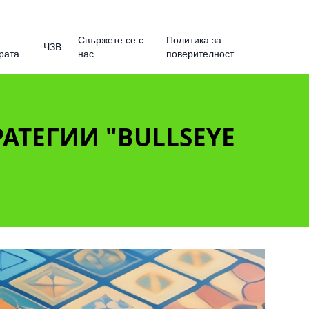
а
Свържете се с
Политика за
ЧЗВ
рата
нас
поверителност
РАТЕГИИ "BULLSEYE