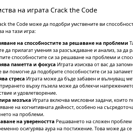
ства на играта Crack the Code
ack the Code може да подобри умствените ви способност
а на тази игра:
яване на способностите за решаване на проблеми
Т
е да прилагат умения за разсъждаване и анализ, за да р
епите способностите си за решаване на проблеми и спос
ява паметта и фокуса
Играта изисква от вас да запом
е ви помогне да подобрите способностите си за запамет
ва стреса
Играта може да бъде забавен и вълнуващ мет
трирането върху пъзела може да облекчи напрежението
ствие и удовлетворение.
лира мозъка
Играта включва мисловни задачи, които п
яване на когнитивната дейност, особено на съсредоточ
нето на проблеми.
ване на увереността
Решаването на сложен проблем 
еменно осигурява аура на постижение. Това може да се 