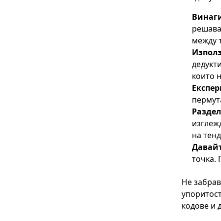
Винаг
решаван
между т
Използ
дедукти
които н
Експер
пермута
Раздел
изглеж
на тен
Давайт
точка.
Не забрав
упоритост
кодове и 