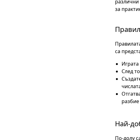
различни 
за практи
Правил
Правилата
са предст
Играта 
След то
Създате
числата
Отгатв
разбие 
Най-до
По-долу с