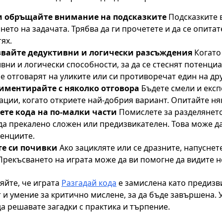
и обръщайте внимание на подсказките
Подсказките в
ето на задачата. Трябва да ги прочетете и да се опита
ях.
вайте дедуктивни и логически разсъждения
Когато 
вни и логически способности, за да се стеснят потенци
е отговарят на уликите или си противоречат един на дру
иментирайте с няколко отговора
Бъдете смели и екс
ции, когато откриете най-добрия вариант. Опитайте няк
ете кода на по-малки части
Помислете за разделянето 
да прекалено сложен или предизвикателен. Това може д
денциите.
е си почивки
Ако зацикляте или се дразните, напуснете
 Прекъсването на играта може да ви помогне да видите 
яйте, че играта
Разгадай кода
е замислена като предизв
 и умение за критично мислене, за да бъде завършена. 
да решавате загадки с практика и търпение.