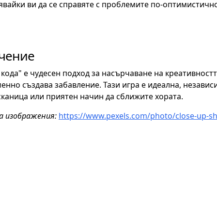
явайки ви да се справяте с проблемите по-оптимистично
чение
 кода" е чудесен подход за насърчаване на креативност
нно създава забавление. Тази игра е идеална, независ
каница или приятен начин да сближите хората.
а изображения:
https://www.pexels.com/photo/close-up-s