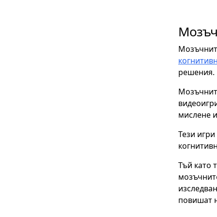
Мозъч
Мозъчните
когнитив
решения.
Мозъчните
видеоигри
мислене и
Тези игри
когнитивн
Тъй като 
мозъчните
изследван
повишат н