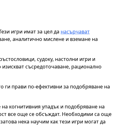
Тези игри имат за цел да
насърчават
ване, аналитично мислене и вземане на
ъстословици, судоку, настолни игри и
то изискват съсредоточаване, рационално
то ги прави по-ефективни за подобряване на
е на когнитивния упадък и подобряване на
ост все още се обсъждат. Необходими са още
затова нека научим как тези игри могат да