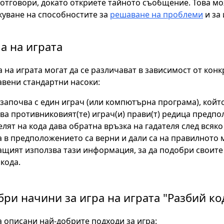
отговори, докато откриете тайното съобщение. Това мо
куване на способностите за
решаване на проблеми
и за
а на играта
 на играта могат да се различават в зависимост от конкр
авени стандартни насоки:
започва с един играч (или компютърна програма), който
ва противниковият(те) играч(и) прави(т) редица предпол
лят на кода дава обратна връзка на гадателя след всяк
 в предположението са верни и дали са на правилното м
ащият използва тази информация, за да подобри своите
кода.
бри начини за игра на играта "Разбий ко
а описани най-добрите подходи за игра: