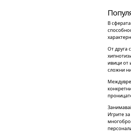
Попул
В сферата
способнос
характерн
От друга 
хипнотизи
ивици от 
сложни ни
Междувре
конкретни
проницате
Занимавай
Игрите за
многоброй
персонали