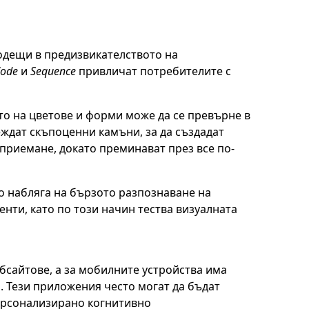
водещи в предизвикателството на
Code
и
Sequence
привличат потребителите с
то на цветове и форми може да се превърне в
еждат скъпоценни камъни, за да създадат
приемане, докато преминават през все по-
о набляга на бързото разпознаване на
ти, като по този начин тества визуалната
бсайтове, а за мобилните устройства има
 Тези приложения често могат да бъдат
персонализирано когнитивно