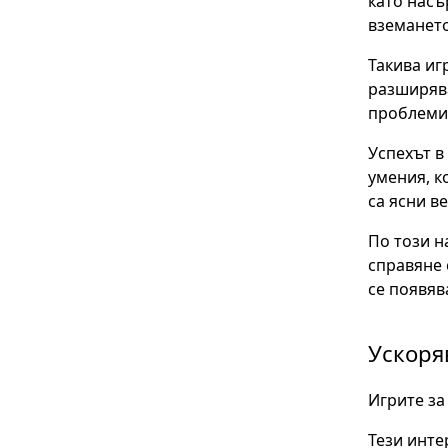
като насъ
вземането
Такива иг
разширява
проблеми
Успехът в
умения, к
са ясни в
По този н
справяне 
се появяв
Ускоря
Игрите за
Тези инте