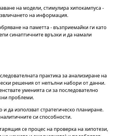
наване на модели, стимулира хипокампуса -
извличането на информация.
обряване на паметта - възприемайки ги като
репи синаптичните връзки и да намали
следователната практика за анализиране на
ески решения от непълни набори от данни.
енствате уменията си за последователно
жни проблеми.
о и да използват стратегическо планиране.
аналитичните си способности.
тарящия се процес на проверка на хипотези,