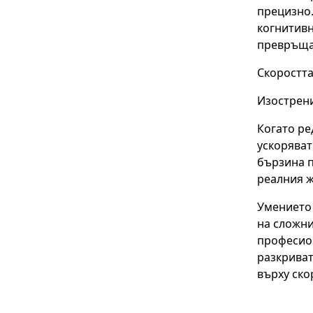
прецизно.
когнитивн
превръща 
Скоростта
Изострени
Когато ре
ускоряват
бързина п
реалния ж
Умението 
на сложни
професион
разкриват
върху ско