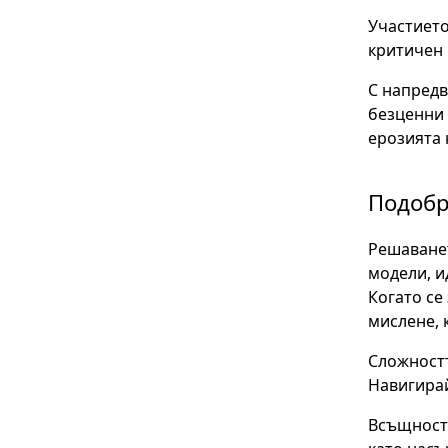
Участието
критичен 
С напредв
безценни 
ерозията 
Подобр
Решаванет
модели, и
Когато се
мислене, 
Сложностт
Навигирай
Всъщност 