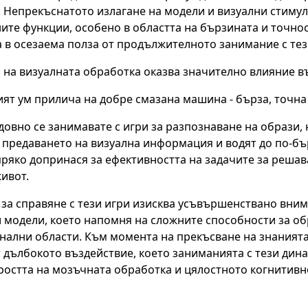
 Непрекъснатото излагане на модели и визуални стимули
ите функции, особено в областта на бързината и точно
в осезаема полза от продължителното занимание с тез
 на визуалната обработка оказва значително влияние в
ят ум прилича на добре смазана машина - бърза, точна
довно се занимавате с игри за разпознаване на образи,
 предаването на визуална информация и водят до по-бъ
ряко допринася за ефективността на задачите за решава
ивот.
за справяне с тези игри изисква усъвършенствано вни
 модели, което напомня на сложните способности за об
ални области. Към момента на прекъсване на знанията 
 дълбокото въздействие, което заниманията с тези ди
ростта на мозъчната обработка и цялостното когнитивн