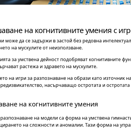
аване на когнитивните умения с игр
и може да се задържи в застой без редовна интелектуал
ето на мускулите от неизползване.
ята за умствена дейност подобряват когнитивните фун
ърчават растежа и здравето на мускулите.
то на игри за разпознаване на образи като източник н
редизвикателство, насърчаващо остротата и остротата
ване на когнитивните умения
 разпознаване на модели са форма на умствена гимнаст
ирането на сложности и аномалии. Тази форма на упр