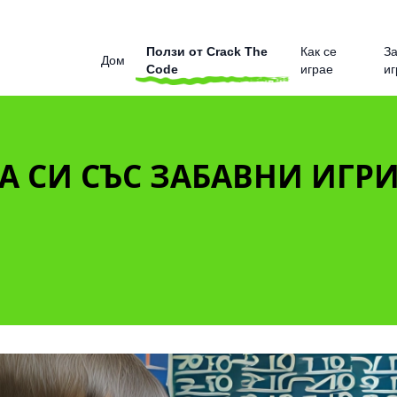
Ползи от Crack The
Как се
З
Дом
Code
играе
иг
 СИ СЪС ЗАБАВНИ ИГРИ