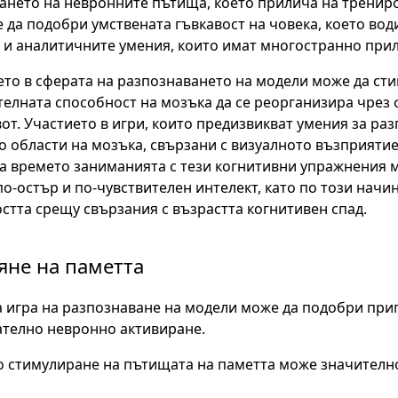
нето на невронните пътища, което прилича на трениров
 да подобри умствената гъвкавост на човека, което вод
и аналитичните умения, които имат многостранно при
то в сферата на разпознаването на модели може да ст
елната способност на мозъка да се реорганизира чрез
от. Участието в игри, които предизвикват умения за ра
 области на мозъка, свързани с визуалното възприятие
а времето заниманията с тези когнитивни упражнения мо
по-остър и по-чувствителен интелект, като по този нач
стта срещу свързания с възрастта когнитивен спад.
яне на паметта
 игра на разпознаване на модели може да подобри при
телно невронно активиране.
 стимулиране на пътищата на паметта може значително