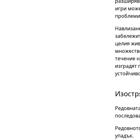
разширява
игри може
проблеми 
Навлизане
забележит
целия жив
множество
течение н
изградят 
устойчиво
Изостр
Редовната
последова
Редовното
упадък.