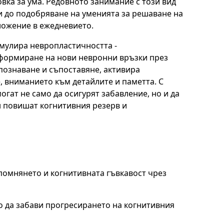
ка за ума. Редовното занимание с този вид
и до подобряване на уменията за решаване на
ложение в ежедневието.
имулира невропластичността -
 формиране на нови невронни връзки през
зпознаване и съпоставяне, активира
, вниманието към детайлите и паметта. С
гат не само да осигурят забавление, но и да
ин повишат когнитивния резерв и
помнянето и когнитивната гъвкавост чрез
 да забави прогресирането на когнитивния