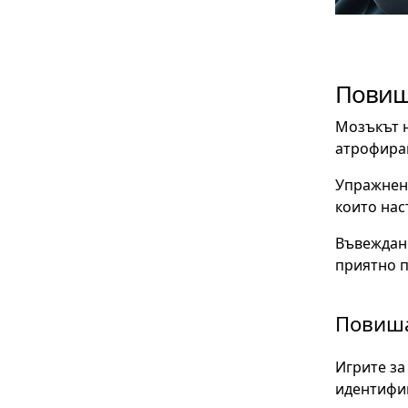
Повиш
Мозъкът н
атрофиран
Упражнени
които нас
Въвеждане
приятно п
Повиша
Игрите за
идентифиц