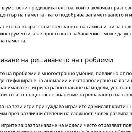
 в умствени предизвикателства, които включват разпоз
център на паметта - като подобрява запаметяването и 
ането на възрастта използването на такива игри за под
инструменти, а не просто като забавление - може да ук
на паметта.
яване на решаването на проблеми
о на проблеми е многостранно умение, повлияно от по
дентифициране на аномалии и екстраполиране на логич
 занимавате с игри за разпознаване на модели, усъвърш
които са от съществено значение за решаването на сло
а на тези игри принуждава играчите да мислят критичн
ки през различни степени на сложност, човек развива 
игрите за разпознаване на модели често отразяват пов