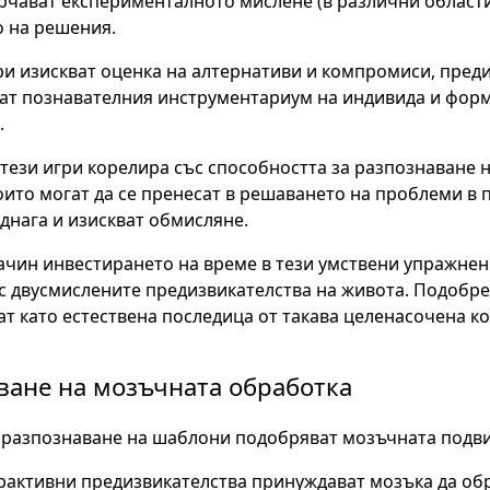
рчават експерименталното мислене (в различни области
 на решения.
ри изискват оценка на алтернативи и компромиси, преди 
т познавателния инструментариум на индивида и форми
.
 тези игри корелира със способността за разпознаване н
оито могат да се пренесат в решаването на проблеми в 
еднага и изискват обмисляне.
ачин инвестирането на време в тези умствени упражнени
с двусмислените предизвикателства на живота. Подобр
ат като естествена последица от такава целенасочена к
ване на мозъчната обработка
 разпознаване на шаблони подобряват мозъчната подв
рактивни предизвикателства принуждават мозъка да об