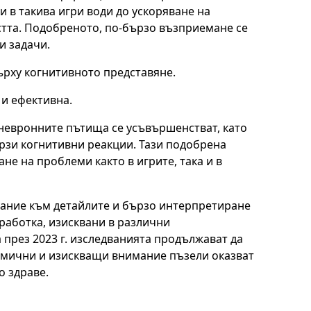
 в такива игри води до ускоряване на
стта. Подобреното, по-бързо възприемане се
и задачи.
ърху когнитивното представяне.
 и ефективна.
 невронните пътища се усъвършенстват, като
рзи когнитивни реакции. Тази подобрена
не на проблеми както в игрите, така и в
мание към детайлите и бързо интерпретиране
работка, изисквани в различни
през 2023 г. изследванията продължават да
намични и изискващи внимание пъзели оказват
о здраве.