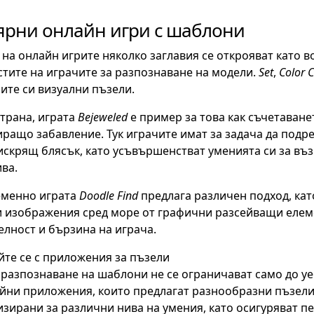
ярни онлайн игри с шаблони
 на онлайн игрите няколко заглавия се открояват като 
тите на играчите за разпознаване на модели.
Set
,
Color 
ите си визуални пъзели.
страна, играта
Bejeweled
е пример за това как съчетаване
ращо забавление. Тук играчите имат за задача да подр
искрящ блясък, като усъвършенстват уменията си за въз
ва.
менно играта
Doodle Find
предлага различен подход, кат
 изображения сред море от графични разсейващи елемен
лност и бързина на играча.
те се с приложения за пъзели
 разпознаване на шаблони не се ограничават само до уе
ни приложения, които предлагат разнообразни пъзели.
зирани за различни нива на умения, като осигуряват 