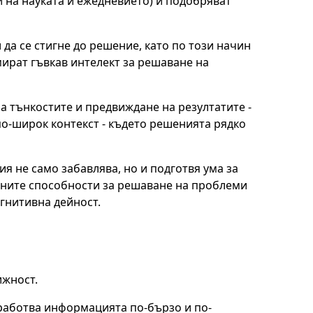
 на науката и ежедневието) и подобряват
да се стигне до решение, като по този начин
рат гъвкав интелект за решаване на
а тънкостите и предвиждане на резултатите -
по-широк контекст - където решенията рядко
я не само забавлява, но и подготвя ума за
ените способности за решаване на проблеми
огнитивна дейност.
ижност.
работва информацията по-бързо и по-