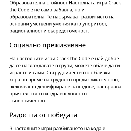
Образователна стойност Настолната игра Crack
the Code е не само забавна, но и
образователна. Те насърчават развитието на
основни умствени умения като упоритост,
рационалност и съсредоточеност.
Социално преживяване
На настолните игри Crack the Code е най-добре
да се наслаждавате в групи; можете обаче да ги
играете и сами. Сътрудничеството с близки
хора по време на трудното предизвикателство,
включващо дешифриране на кодове, насърчава
приятелството и здравословното
съперничество.
Радостта от победата
В настолните игри разбиването на кода е