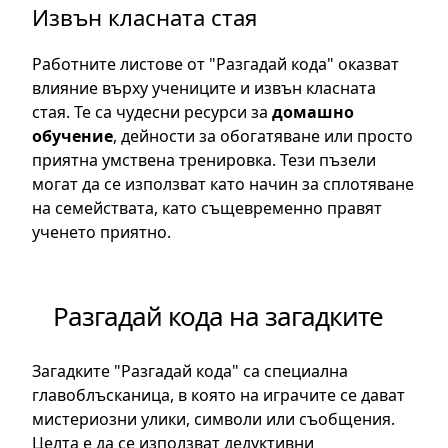
Извън класната стая
Работните листове от "Разгадай кода" оказват
влияние върху учениците и извън класната
стая. Те са чудесни ресурси за
домашно
обучение
, дейности за обогатяване или просто
приятна умствена тренировка. Тези пъзели
могат да се използват като начин за сплотяване
на семействата, като същевременно правят
ученето приятно.
Разгадай кода на загадките
Загадките "Разгадай кода" са специална
главоблъсканица, в която на играчите се дават
мистериозни улики, символи или съобщения.
Целта е да се използват дедуктивни