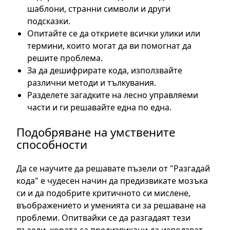
шаблони, странни символи и други
подсказки.
Опитайте се да откриете всички улики или
термини, които могат да ви помогнат да
решите проблема.
За да дешифрирате кода, използвайте
различни методи и тълкувания.
Разделете загадките на лесно управляеми
части и ги решавайте една по една.
Подобряване на умствените
способности
Да се научите да решавате пъзели от "Разгадай
кода" е чудесен начин да предизвикате мозъка
си и да подобрите критичното си мислене,
въображението и уменията си за решаване на
проблеми. Опитвайки се да разгадаят тези