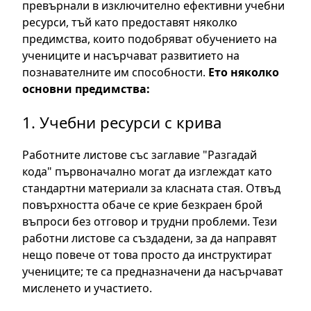
превърнали в изключително ефективни учебни
ресурси, тъй като предоставят няколко
предимства, които подобряват обучението на
учениците и насърчават развитието на
познавателните им способности.
Ето няколко
основни предимства:
1. Учебни ресурси с крива
Работните листове със заглавие "Разгадай
кода" първоначално могат да изглеждат като
стандартни материали за класната стая. Отвъд
повърхността обаче се крие безкраен брой
въпроси без отговор и трудни проблеми. Тези
работни листове са създадени, за да направят
нещо повече от това просто да инструктират
учениците; те са предназначени да насърчават
мисленето и участието.