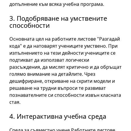
допълнение към всяка учебна програма.
3. Подобряване на умствените
способности
Основната цел на работните листове "Разгадай
кода" е да натоварят учениците умствено. При
изпълнението на тези дейности учениците се
подтикват да използват логически
разсъждения, да мислят критично и да обръщат
голямо внимание на детайлите. Чрез
дешифриране, откриване на скрити модели и
решаване на трудни въпроси те развиват
познавателните си способности извън класната
стая.
4. Интерактивна учебна среда
Среда за съвместно учене Работните листове