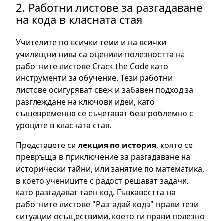
2. Работни листове за разгадаване
на кода в класната стая
Учителите по всички теми и на всички
училищни нива са оценили полезността на
работните листове Crack the Code като
инструменти за обучение. Тези работни
листове осигуряват свеж и забавен подход за
разглеждане на ключови идеи, като
същевременно се съчетават безпроблемно с
уроците в класната стая.
Представете си
лекция по история
, която се
превръща в приключение за разгадаване на
исторически тайни, или занятие по математика,
в което учениците с радост решават задачи,
като разгадават таен код. Гъвкавостта на
работните листове "Разгадай кода" прави тези
ситуации осъществими, което ги прави полезно