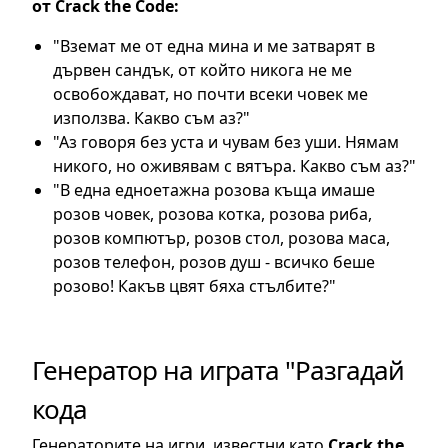
от Crack the Code:
"Вземат ме от една мина и ме затварят в
дървен сандък, от който никога не ме
освобождават, но почти всеки човек ме
използва. Какво съм аз?"
"Аз говоря без уста и чувам без уши. Нямам
никого, но оживявам с вятъра. Какво съм аз?"
"В една едноетажна розова къща имаше
розов човек, розова котка, розова риба,
розов компютър, розов стол, розова маса,
розов телефон, розов душ - всичко беше
розово! Какъв цвят бяха стълбите?"
Генератор на играта "Разгадай
кода
Генераторите на игри, известни като
Crack the