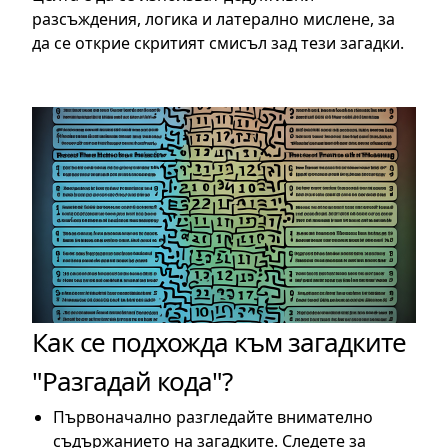
разсъждения, логика и латерално мислене, за
да се открие скритият смисъл зад тези загадки.
Как се подхожда към загадките
"Разгадай кода"?
Първоначално разгледайте внимателно
съдържанието на загадките. Следете за