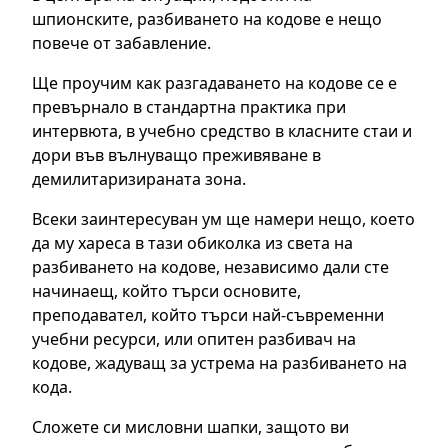
шпионските, разбиването на кодове е нещо
повече от забавление.
Ще проучим как разгадаването на кодове се е
превърнало в стандартна практика при
интервюта, в учебно средство в класните стаи и
дори във вълнуващо преживяване в
демилитаризираната зона.
Всеки заинтересуван ум ще намери нещо, което
да му хареса в тази обиколка из света на
разбиването на кодове, независимо дали сте
начинаещ, който търси основите,
преподавател, който търси най-съвременни
учебни ресурси, или опитен разбивач на
кодове, жадуващ за устрема на разбиването на
кода.
Сложете си мисловни шапки, защото ви