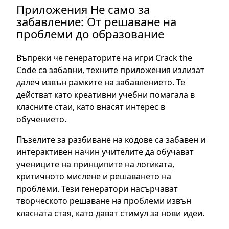
Приложения Не само за
забавление: От решаване на
проблеми до образование
Въпреки че генераторите на игри Crack the
Code са забавни, техните приложения излизат
далеч извън рамките на забавлението. Те
действат като креативни учебни помагала в
класните стаи, като внасят интерес в
обучението.
Пъзелите за разбиване на кодове са забавен и
интерактивен начин учителите да обучават
учениците на принципите на логиката,
критичното мислене и решаването на
проблеми. Тези генератори насърчават
творческото решаване на проблеми извън
класната стая, като дават стимул за нови идеи.