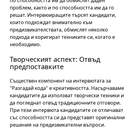
по способността им да обмислят даден
проблем, както и по способността им да го
решат. Интервюиращите търсят кандидати,
които подхождат внимателно към
предизвикателствата, обмислят няколко
подхода и коригират техниките си, когато е
необходимо.
Творческият аспект: Отвъд
предпоставките
Съществен компонент на интервютата за
"Разгадай кода" е креативността. Насърчаваме
кандидатите да използват творчески техники и
да погледнат отвъд традиционните отговори.
При тези интервюта кандидатите се отличават
със способността си да представят оригинални
решения на предизвикателни въпроси.