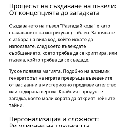
Процесът на създаване на пъзели:
От концепцията до загадката
Създаването на пъзел "Разгадай кода" е като
създаването на интригуващ гоблен. Започвате
с избора на вида код, който искате да
използвате, след което въвеждате
съобщението, което трябва да се криптира, или
пъзела, който трябва да се създаде.
Тук се появява магията. Подобно на алхимик,
генераторът на играта превръща въведените
от вас данни в мистериозно предизвикателство
или кодирана версия. Крайният продукт е
загадка, която моли хората да открият нейните
тайни.
Персонализация и сложност:
Регулиране на трудността