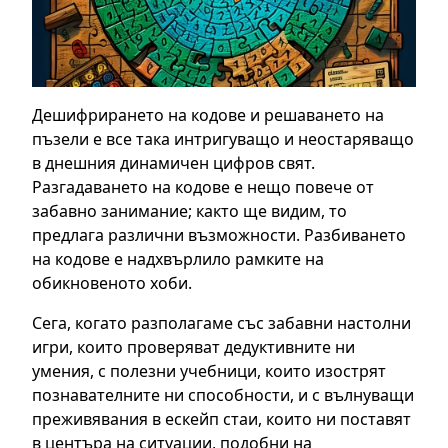
Дешифрирането на кодове и решаването на
пъзели е все така интригуващо и неостаряващо
в днешния динамичен цифров свят.
Разгадаването на кодове е нещо повече от
забавно занимание; както ще видим, то
предлага различни възможности. Разбиването
на кодове е надхвърлило рамките на
обикновеното хоби.
Сега, когато разполагаме със забавни настолни
игри, които проверяват дедуктивните ни
умения, с полезни учебници, които изострят
познавателните ни способности, и с вълнуващи
преживявания в ескейп стаи, които ни поставят
в центъра на ситуации, подобни на