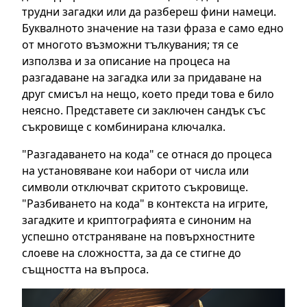
трудни загадки или да разбереш фини намеци.
Буквалното значение на тази фраза е само едно
от многото възможни тълкувания; тя се
използва и за описание на процеса на
разгадаване на загадка или за придаване на
друг смисъл на нещо, което преди това е било
неясно. Представете си заключен сандък със
съкровище с комбинирана ключалка.
"Разгадаването на кода" се отнася до процеса
на установяване кои набори от числа или
символи отключват скритото съкровище.
"Разбиването на кода" в контекста на игрите,
загадките и криптографията е синоним на
успешно отстраняване на повърхностните
слоеве на сложността, за да се стигне до
същността на въпроса.